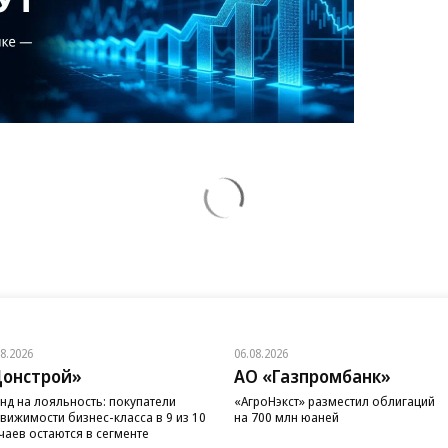
08.2026
06.08.2026
онстрой»
АО «Газпромбанк»
нд на лояльность: покупатели
«АгроНэкст» разместил облигаций
вижимости бизнес-класса в 9 из 10
на 700 млн юаней
чаев остаются в сегменте