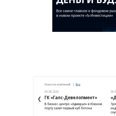
Новости компаний
Все
06.08.2026
06.
ГК «Галс-Девелопмент»
«Д
В бизнес-центре «Адмирал» в Южном
Тре
порту залит первый куб бетона
нед
слу