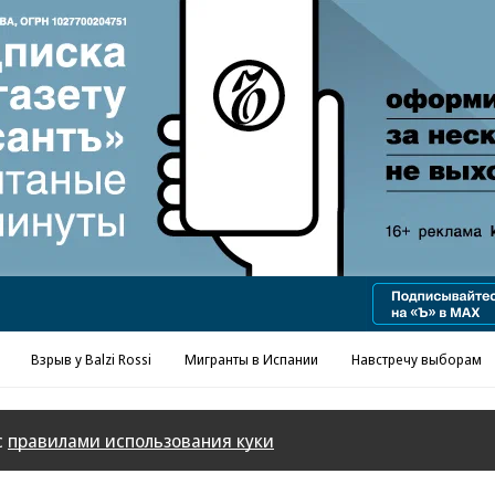
Реклама в «Ъ» www.kommersant.ru/ad
Взрыв у Balzi Rossi
Мигранты в Испании
Навстречу выборам
с
правилами использования куки