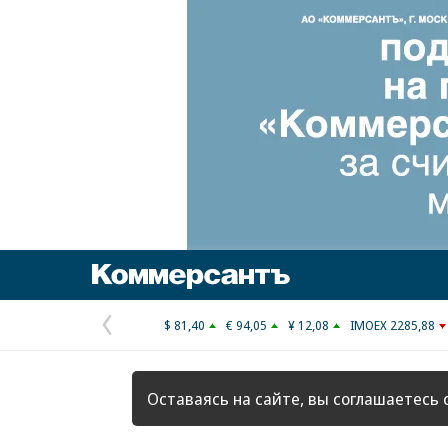
Коммерсантъ
$ 81,40
€ 94,05
¥ 12,08
IMOEX 2285,88
Предыдущая
страница
Оставаясь на сайте, вы соглашаетесь 