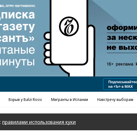
Реклама в «Ъ» www.kommersant.ru/ad
Взрыв у Balzi Rossi
Мигранты в Испании
Навстречу выборам
с
правилами использования куки