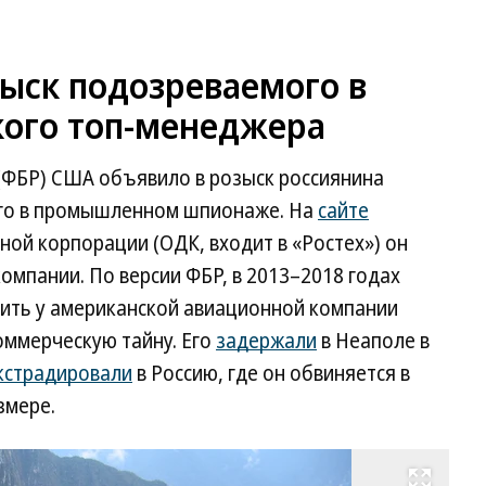
ыск подозреваемого в
ого топ-менеджера
(ФБР) США объявило в розыск россиянина
го в промышленном шпионаже. На
сайте
ой корпорации (ОДК, входит в «Ростех») он
омпании. По версии ФБР, в 2013–2018 годах
ить у американской авиационной компании
оммерческую тайну. Его
задержали
в Неаполе в
кстрадировали
в Россию, где он обвиняется в
змере.