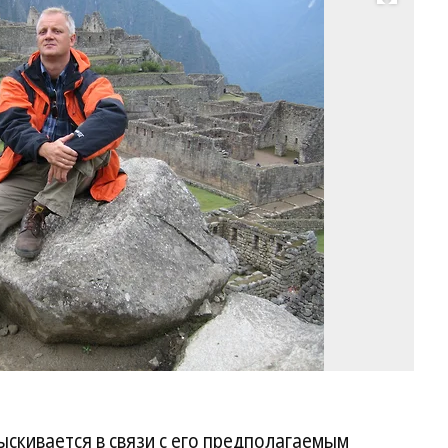
Развернуть на весь экран
Фо
Ал
Ко
/
Fa
скивается в связи с его предполагаемым