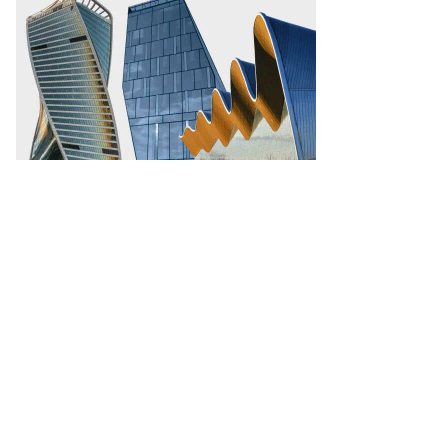
то:
ександр
ршунов
cebook