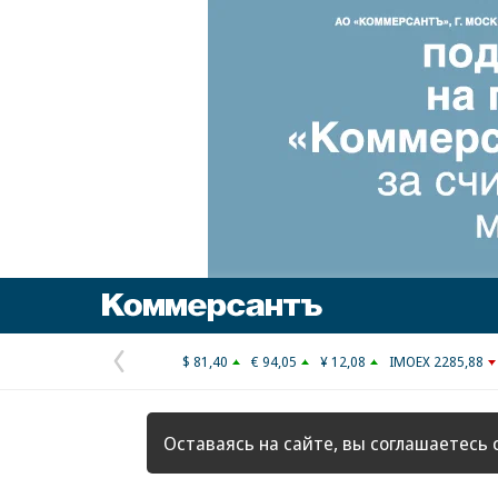
Коммерсантъ
$ 81,40
€ 94,05
¥ 12,08
IMOEX 2285,88
Предыдущая
страница
Оставаясь на сайте, вы соглашаетесь 