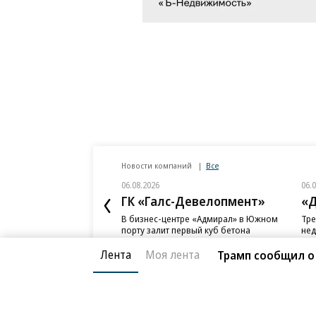
Новости компаний
Все
06.08.2026
06.
ГК «Галс-Девелопмент»
«Д
В бизнес-центре «Адмирал» в Южном
Тре
порту залит первый куб бетона
нед
слу
Лента
Моя лента
Трамп сообщил о 