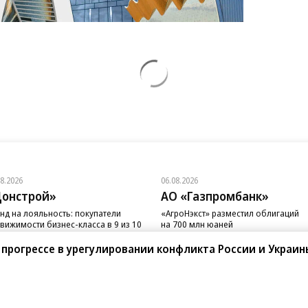
08.2026
06.08.2026
онстрой»
АО «Газпромбанк»
нд на лояльность: покупатели
«АгроНэкст» разместил облигаций
вижимости бизнес-класса в 9 из 10
на 700 млн юаней
чаев остаются в сегменте
прогрессе в урегулировании конфликта России и Украин