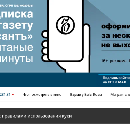
Реклама в «Ъ» www.kommersant.ru/ad
281,31
Что посмотреть в кино
Взрыв у Balzi Rossi
Мигранты в
с
правилами использования куки