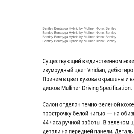
Bentley Bentayga Hybrid by Mulliner. Фото: Bentley
Bentley Bentayga Hybrid by Mulliner. Фото: Bentley
Bentley Bentayga Hybrid by Mulliner. Фото: Bentley
Bentley Bentayga Hybrid by Mulliner. Фото: Bentley
Существующий в единственном экзе
изумрудный цвет Viridian, дебютиро
Причем в цвет кузова окрашены и в
дисков Mulliner Driving Specification.
Салон отделан темно-зеленой коже
прострочку белой нитью — на обивк
44 часа ручной работы. В зеленом
детали на передней панели. Детал