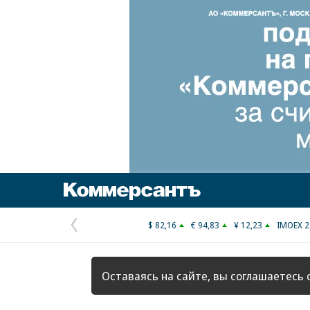
Коммерсантъ
$ 82,16
€ 94,83
¥ 12,23
IMOEX 2
Предыдущая
страница
Оставаясь на сайте, вы соглашаетесь 