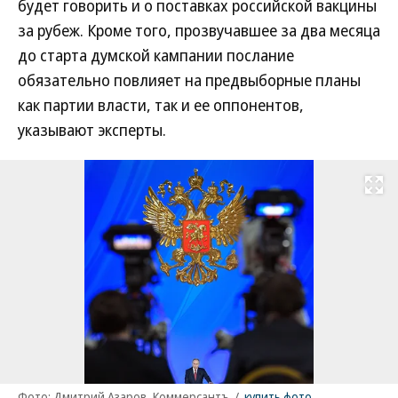
будет говорить и о поставках российской вакцины
за рубеж. Кроме того, прозвучавшее за два месяца
до старта думской кампании послание
обязательно повлияет на предвыборные планы
как партии власти, так и ее оппонентов,
указывают эксперты.
Развернуть на
Фото: Дмитрий Азаров, Коммерсантъ
/
купить фото