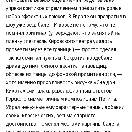
упреки критиков стремлением превратить роль в
набор эффектных трюков. В Европе он превратил в
шоу уже весь балет. И вовсе не потому, что не
помнил оригинал (утверждают, что заснятый на
пленку спектакль Кировского театра удалось
провезти через все границы) — просто сделал
так, как считал нужным. Сократил кордебалет
дриад до ничтожного десятка танцовщиц,
обтесав их танцы до фоновой примитивности,—
хотя именно прихотливость рисунка «Сна дон
Кихота» считалась революционным ответом
Горского симметричным композициям Петипа.
Убрал ненужные ему характерные танцы, добавил
своих, классических, весьма спорного
достоинства; поменял местами картины балета,
подлил сомнительного юмора в мизансцены,