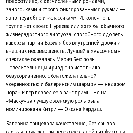
поворотливо, с бесчисленными рондами,
заносочками и строго фиксированными руками —
явно неудобно и «классикам». И, конечно, в
труппе нет своего Нуреева или хотя бы обычного
жизнерадостного виртуоза, способного одолеть
каверзы партии Базиля без внутренней дрожи и
внешних несовершенств. Лучшей в «масочном»
спектакле оказалась Мария Бек: роль
Повелительницы дриад она исполнила
безукоризненно, с благожелательной
уверенностью и балеринским шармом — недаром
Лоран Илер возвел ее в ранг примы. Но на
«Маску» за лучшую женскую роль была
номинирована Китри — Оксана Кардаш.
Балерина танцевала качественно, без срывов
(легкая помарка при переходе с двойных фуэте на