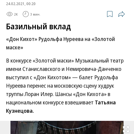
24.02.2021, 00:20
2K
3 мин.
Базильный вклад
«Дон Кихот» Рудольфа Нуреева на «Золотой
маске»
В конкурсе «Золотой маски» Музыкальный театр
имени Станиславского и Немировича-Данченко
выступил с «Дон Кихотом» — балет Рудольфа
Нуреева перенес на московскую сцену худрук
труппы Лоран Илер. Шансы «Дон Кихота» в
национальном конкурсе взвешивает
Татьяна
Кузнецова.
Развернуть на