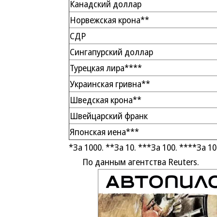
Канадский доллар
Норвежская крона**
СДР
Сингапурский доллар
Турецкая лира****
Украинская гривна**
Шведская крона**
Швейцарский франк
Японская иена***
*За 1000. **За 10. ***За 100. ****За 1
По данным агентства Reuters.