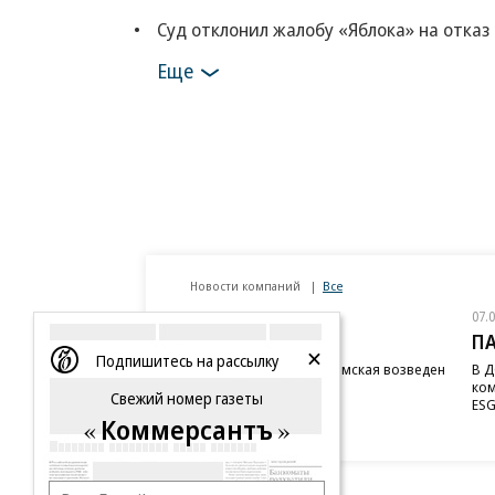
Суд отклонил жалобу «Яблока» на отказ
Еще
Новости компаний
Все
07.08.2026
07.
STONE
П
Подпишитесь на рассылку
Бизнес-центр STONE Римская возведен
В Д
в полную высоту
ком
Свежий номер газеты
ESG
Коммерсантъ