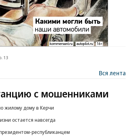
р. 13
Вся лента
танцию с мошенниками
по жилому дому в Керчи
изни остается навсегда
м президентом-республиканцем