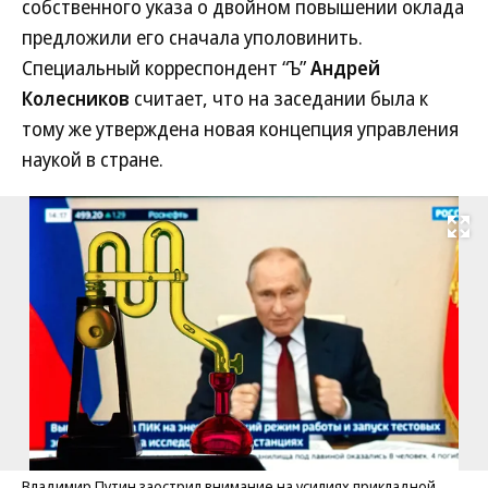
собственного указа о двойном повышении оклада
предложили его сначала уполовинить.
Специальный корреспондент “Ъ”
Андрей
Колесников
считает, что на заседании была к
тому же утверждена новая концепция управления
наукой в стране.
Развернуть на
Владимир Путин заострил внимание на усилиях прикладной