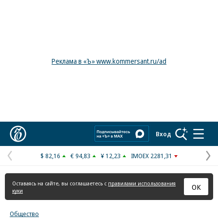
Реклама в «Ъ» www.kommersant.ru/ad
Коммерсантъ
Вход
$ 82,16
€ 94,83
¥ 12,23
IMOEX 2281,31
Предыдущая
С
страница
с
Оставаясь на сайте, вы соглашаетесь с
правилами использования
ОК
куки
Общество