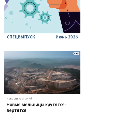
то:
.мвд.рф
Новости компаний
Новые мельницы крутятся-
вертятся