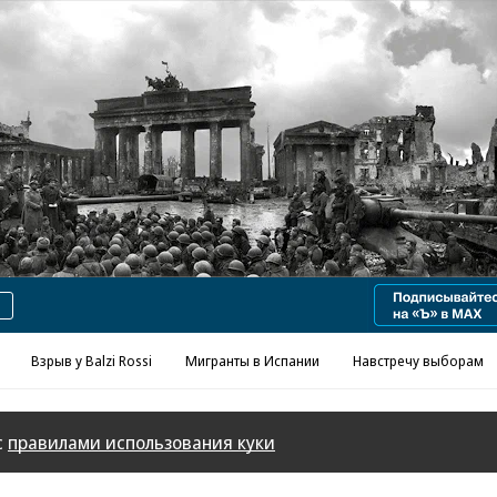
Реклама в «Ъ» www.kommersant.ru/ad
Взрыв у Balzi Rossi
Мигранты в Испании
Навстречу выборам
с
правилами использования куки