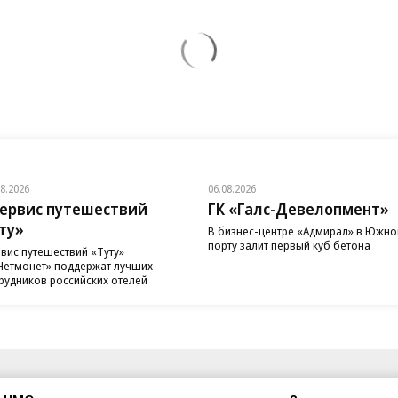
08.2026
06.08.2026
ервис путешествий
ГК «Галс-Девелопмент»
ту»
В бизнес-центре «Адмирал» в Южн
порту залит первый куб бетона
вис путешествий «Туту»
Нетмонет» поддержат лучших
рудников российских отелей
санте»
Реклама
Обратная связь