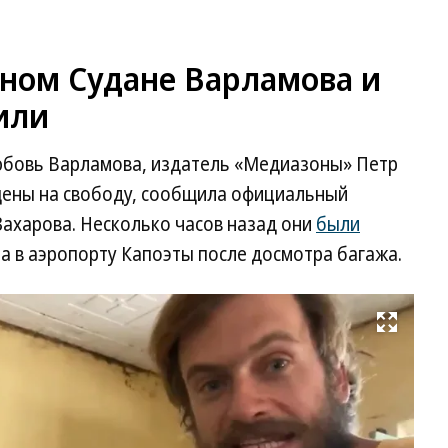
ном Судане Варламова и
или
юбовь Варламова, издатель «Медиазоны» Петр
щены на свободу, сообщила официальный
ахарова. Несколько часов назад они
были
 в аэропорту Капоэты после досмотра багажа.
Развернуть на весь экран
Фо
tw