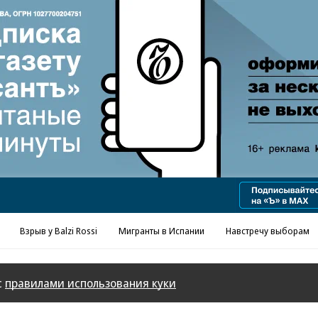
Реклама в «Ъ» www.kommersant.ru/ad
Взрыв у Balzi Rossi
Мигранты в Испании
Навстречу выборам
с
правилами использования куки