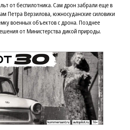
льт от беспилотника. Сам дрон забрали еще в
овам Петра Верзилова, южносуданские силовики
ъемку военных объектов с дрона. Позднее
решения от Министерства дикой природы.