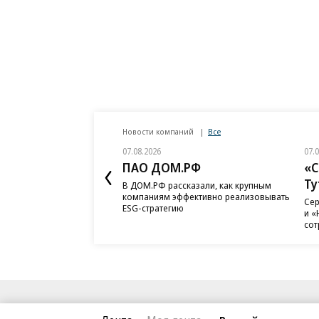
Новости компаний
Все
07.08.2026
07.
ПАО ДОМ.РФ
«С
Ту
В ДОМ.РФ рассказали, как крупным
компаниям эффективно реализовывать
Сер
ESG-стратегию
и «
сот
Благотворительный фонд
О «Коммер