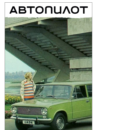
то:
itter.com/gruppa_voina