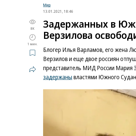
Мир
13.01.2021, 18:46
Задержанных в Юж
8K
Верзилова освобод
1 мин.
Блогер Илья Варламов, его жена Л
Верзилов и еще двое россиян отпу
представитель МИД России Мария З
задержаны
властями Южного Судана