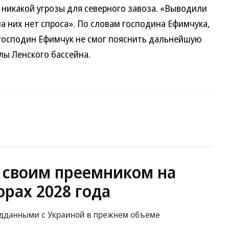
т никакой угрозы для северного завоза. «Выводили
на них нет спроса». По словам господина Ефимчука,
 господин Ефимчук не смог пояснить дальнейшую
лы Ленского бассейна.
а своим преемником на
рах 2028 года
ведданными с Украиной в прежнем объеме