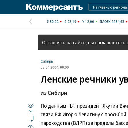
Коммерсантъ
На главную региона
$ 80,92
€ 93,19
¥ 12,06
IMOEX 2284,63
Предыдущая
страница
Оставаясь на сайте, вы соглашаетесь 
Сибирь
03.04.2004, 00:00
Ленские речники ув
из Сибири
По данным "Ъ", президент Якутии Вя
59
связи РФ Игорю Левитину с просьбой
пароходства (ВЛРП) за пределы бассе