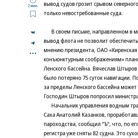
вывод судов грозит срывом северного
2 мин.
только невостребованные суда.
В своем письме, направленном в ми
вывод флота не позволит обеспечить 
...
мнению президента, ОАО «Киренская 
конъюнктурным соображениям» план
Ленского бассейна. Вячеслав Штыров
было потеряно 75 суток навигации. 
за пределы Ленского бассейна может
Господин Штыров попросил министра 
Начальник управления водным тран
Саха Анатолий Казанков, проработав
пароходства, сообщил "Ъ", что, по е
регистра уже сняты 82 судна. Это сух