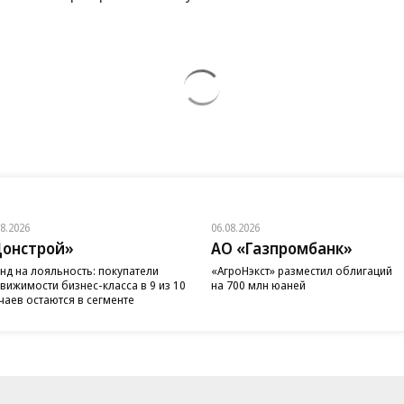
08.2026
06.08.2026
онстрой»
АО «Газпромбанк»
нд на лояльность: покупатели
«АгроНэкст» разместил облигаций
вижимости бизнес-класса в 9 из 10
на 700 млн юаней
чаев остаются в сегменте