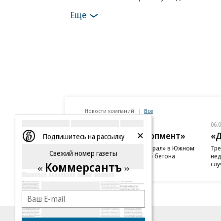
Еще
Новости компаний
Все
06.08.2026
06.
ГК «Галс-Девелопмент»
«Д
Подпишитесь на рассылку
В бизнес-центре «Адмирал» в Южном
Тре
Свежий номер газеты
порту залит первый куб бетона
нед
Коммерсантъ
слу