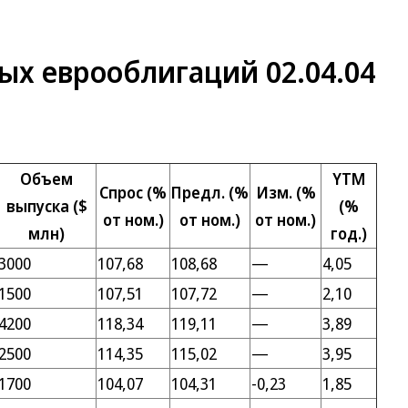
ых еврооблигаций 02.04.04
Объем
YTM
Спрос (%
Предл. (%
Изм. (%
выпуска ($
(%
от ном.)
от ном.)
от ном.)
млн)
год.)
3000
107,68
108,68
—
4,05
1500
107,51
107,72
—
2,10
4200
118,34
119,11
—
3,89
2500
114,35
115,02
—
3,95
1700
104,07
104,31
-0,23
1,85