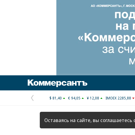
Коммерсантъ
$ 81,40
€ 94,05
¥ 12,08
IMOEX 2285,88
Предыдущая
страница
Оставаясь на сайте, вы соглашаетесь 