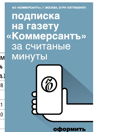
TM
%
д.)
98
51
20