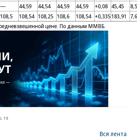
—
44,59
44,54
44,59
44,59
+0,08
45,45
8,
108,5
108,54
108,25
108,6
108,54
+0,335
183,91
7,
средневзвешенной цене. По данным ММВБ.
р. 19
Вся лента