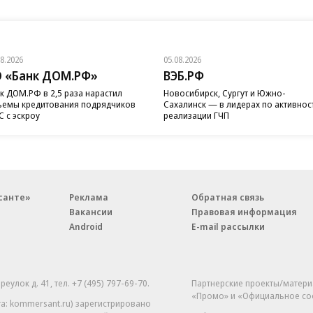
08.2026
05.08.2026
 «Банк ДОМ.РФ»
ВЭБ.РФ
к ДОМ.РФ в 2,5 раза нарастил
Новосибирск, Сургут и Южно-
емы кредитования подрядчиков
Сахалинск — в лидерах по активнос
 с эскроу
реализации ГЧП
санте»
Реклама
Обратная связь
Вакансии
Правовая информация
Android
E-mail рассылки
реулок д. 41,
тел. +7 (495) 797-69-70.
Партнерские проекты/матери
«Промо» и «Официальное со
а: kommersant.ru) зарегистрировано