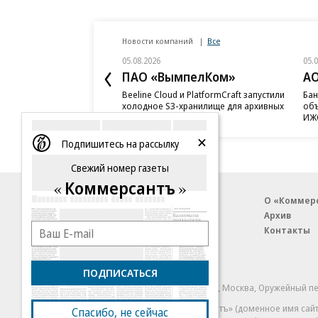
Новости компаний
Все
05.08.2026
05.
ПАО «ВымпелКом»
АО
Beeline Cloud и PlatformCraft запустили
Бан
холодное S3-хранилище для архивных
объ
данных бизнеса
ИЖС
Подпишитесь на рассылку
Свежий номер газеты
Коммерсантъ
Благотворительный фонд
О «Коммер
Архив
Контакты
18+ реклама
ПОДПИСАТЬСЯ
© АО «Коммерсантъ». 127006, Москва, Оружейный пе
Сетевое издание «Коммерсантъ» (доменное имя сайт
Спасибо, не сейчас