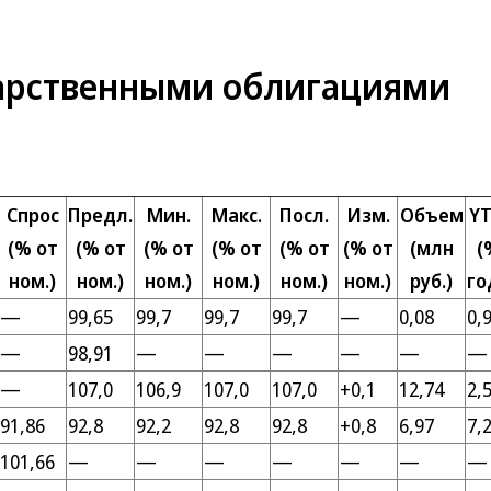
дарственными облигациями
Спрос
Предл.
Мин.
Макс.
Посл.
Изм.
Объем
Y
(% от
(% от
(% от
(% от
(% от
(% от
(млн
(
ном.)
ном.)
ном.)
ном.)
ном.)
ном.)
руб.)
го
—
99,65
99,7
99,7
99,7
—
0,08
0,
—
98,91
—
—
—
—
—
—
—
107,0
106,9
107,0
107,0
+0,1
12,74
2,
91,86
92,8
92,2
92,8
92,8
+0,8
6,97
7,
101,66
—
—
—
—
—
—
—