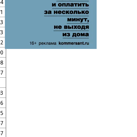
54
71
23
73
32
90
98
67
03
36
15
57
57