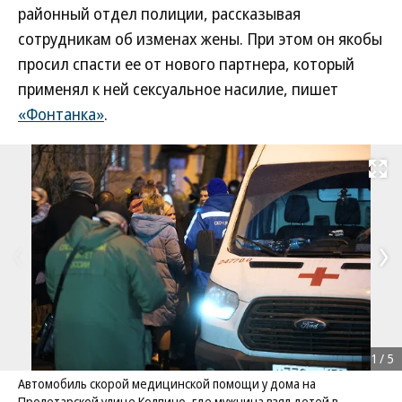
районный отдел полиции, рассказывая
сотрудникам об изменах жены. При этом он якобы
просил спасти ее от нового партнера, который
применял к ней сексуальное насилие, пишет
«Фонтанка»
.
Развернуть на
1
/
5
Автомобиль скорой медицинской помощи у дома на
Пролетарской улице Колпино, где мужчина взял детей в