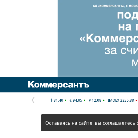
Коммерсантъ
$ 81,40
€ 94,05
¥ 12,08
IMOEX 2285,88
Предыдущая
страница
Оставаясь на сайте, вы соглашаетесь 