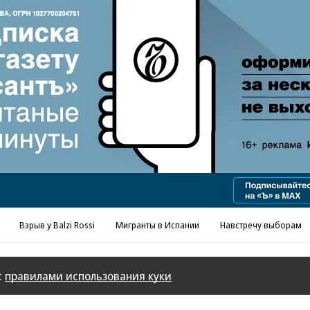
Реклама в «Ъ» www.kommersant.ru/ad
Взрыв у Balzi Rossi
Мигранты в Испании
Навстречу выборам
с
правилами использования куки