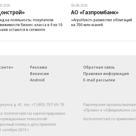
08.2026
06.08.2026
онстрой»
АО «Газпромбанк»
нд на лояльность: покупатели
«АгроНэкст» разместил облигаций
вижимости бизнес-класса в 9 из 10
на 700 млн юаней
чаев остаются в сегменте
санте»
Реклама
Обратная связь
Вакансии
Правовая информация
Android
E-mail рассылки
реулок д. 41,
тел. +7 (495) 797-69-70.
Партнерские проекты/матери
«Промо» и «Официальное со
а: kommersant.ru) зарегистрировано
нформационных технологий
На kommersant.ru применяют
ционный номер и дата принятия
1 октября 2019 г.