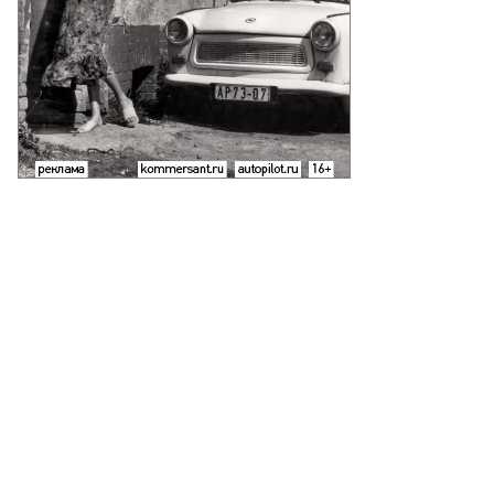
то:
ександр
ридонов,
ммерсантъ
пить
ото