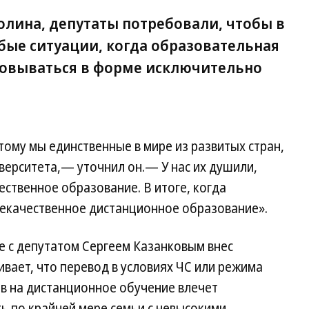
олина, депутаты потребовали, чтобы в
бые ситуации, когда образовательная
зовываться в форме исключительно
этому мы единственные в мире из развитых стран,
иверситета,— уточнил он.— У нас их душили,
чественное образование. В итоге, когда
некачественное дистанционное образование».
е с депутатом Сергеем Казанковым внес
вает, что перевод в условиях ЧС или режима
в на дистанционное обучение влечет
ь по крайней мере семьи с невысокими