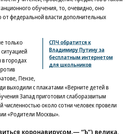
анционного обучения, то, очевидно, оно
о от федеральной власти дополнительных
е только
СПЧ обратится к
Владимиру Путину за
 ситуацией
бесплатным интернетом
 в городах
для школьников
против
атове, Пензе,
ди выходили с плакатами «Верните детей в
бучения Запад приготовил слаборазвитым
ий численностью около сотни человек провели
ии «Родители Москвы».
азиться коронавирусом.—
“Ъ”
) велика,