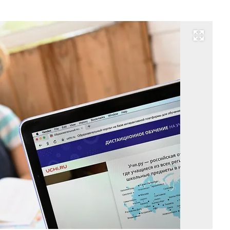
Развернуть на весь экран
Фо
Ал
Ми
Ко
/
ку
ф