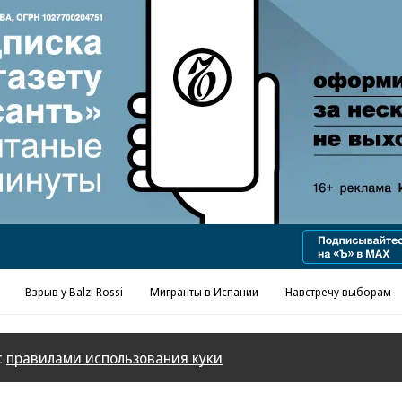
Реклама в «Ъ» www.kommersant.ru/ad
Взрыв у Balzi Rossi
Мигранты в Испании
Навстречу выборам
с
правилами использования куки