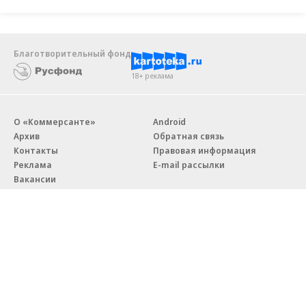
Благотворительный фонд
18+ реклама
О «Коммерсанте»
Android
Архив
Обратная связь
Контакты
Правовая информация
Реклама
E-mail рассылки
Вакансии
18+
© АО «Коммерсантъ». 127006, Москва, Оружейный переулок д. 41,
тел. +7 (495) 797-69-70.
Сетевое издание «Коммерсантъ» (доменное имя сайта:
kommersant.ru) зарегистрировано Федеральной службой