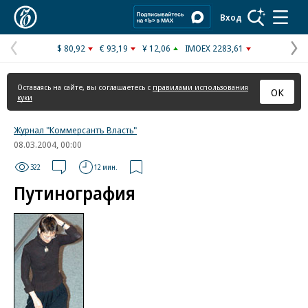
Коммерсантъ
Вход
$ 80,92
€ 93,19
¥ 12,06
IMOEX 2283,61
Предыдущая
С
страница
с
Оставаясь на сайте, вы соглашаетесь с
правилами использования
ОК
куки
Журнал "Коммерсантъ Власть"
08.03.2004, 00:00
322
12 мин.
Путинография