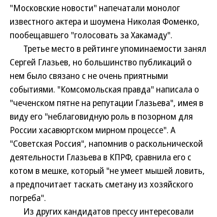
"Московские новости" напечатали монолог
известного актера и шоумена Николая Фоменко,
пообещавшего "голосовать за Хакамаду".
Третье место в рейтинге упоминаемости занял
Сергей Глазьев, но большинство публикаций о
нем было связано с не очень приятными
событиями. "Комсомольская правда" написала о
"чеченском пятне на репутации Глазьева", имея в
виду его "неблаговидную роль в позорном для
России хасавюртском мирном процессе". А
"Советская Россия", напомнив о раскольнической
деятельности Глазьева в КПРФ, сравнила его с
котом в мешке, который "не умеет мышей ловить,
а предпочитает таскать сметану из хозяйского
погреба".
Из других кандидатов прессу интересовали