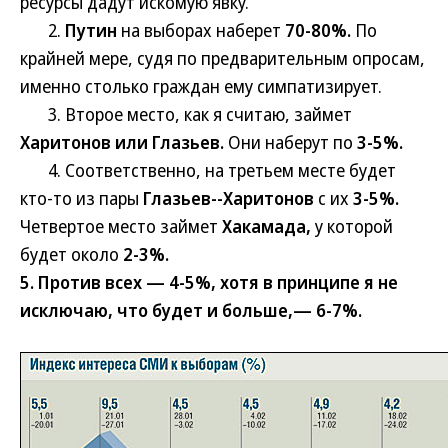
ресурсы дадут искомую явку.
2.
Путин
на выборах наберет
70-80%.
По
крайней мере, судя по предварительным опросам,
именно столько граждан ему симпатизирует.
3. Второе место, как я считаю, займет
Харитонов или Глазьев.
Они наберут по
3-5%.
4. Соответственно, на третьем месте будет
кто-то из пары
Глазьев--Харитонов
с их
3-5%.
Четвертое место займет
Хакамада,
у которой
будет около
2-3%.
5.
Против всех — 4-5%,
хотя в принципе я не
исключаю, что будет и больше,— 6-7%.