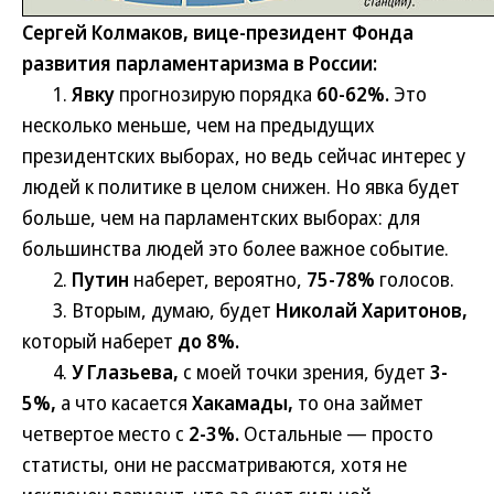
Сергей Колмаков, вице-президент Фонда
развития парламентаризма в России:
1.
Явку
прогнозирую порядка
60-62%.
Это
несколько меньше, чем на предыдущих
президентских выборах, но ведь сейчас интерес у
людей к политике в целом снижен. Но явка будет
больше, чем на парламентских выборах: для
большинства людей это более важное событие.
2.
Путин
наберет, вероятно,
75-78%
голосов.
3. Вторым, думаю, будет
Николай Харитонов,
который наберет
до 8%.
4.
У Глазьева,
с моей точки зрения, будет
3-
5%,
а что касается
Хакамады,
то она займет
четвертое место с
2-3%.
Остальные — просто
статисты, они не рассматриваются, хотя не