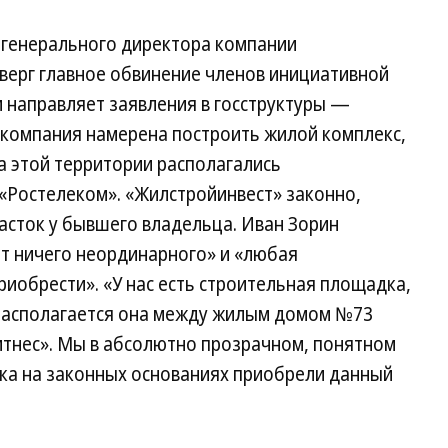
 генерального директора компании
верг главное обвинение членов инициативной
и направляет заявления в госструктуры —
м компания намерена построить жилой комплекс,
На этой территории располагались
Ростелеком». «Жилстройинвест» законно,
асток у бывшего владельца. Иван Зорин
нет ничего неординарного» и «любая
риобрести». «У нас есть строительная площадка,
. Располагается она между жилым домом №73
итнес». Мы в абсолютно прозрачном, понятном
ка на законных основаниях приобрели данный