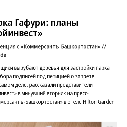
рка Гафури: планы
ойинвест»
ференция с «Коммерсантъ-Башкортостан» //
ide
йщики вырубают деревья для застройки парка
сбора подписей под петицией о запрете
 самом деле, рассказали представители
вест» в минувший вторник на пресс-
мерсантъ-Башкортостан» в отеле Hilton Garden