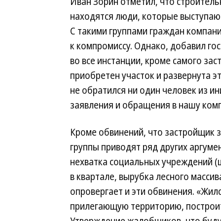
Иван Зорин отметил, что строитель
находятся люди, которые выступают
С такими группами граждан компани
к компромиссу. Однако, добавил го
во все инстанции, кроме самого зас
приобретен участок и развернута эт
не обратился ни один человек из и
заявления и обращения в нашу ком
Кроме обвинений, что застройщик 
группы приводят ряд других аргуме
нехватка социальных учреждений (ш
в квартале, вырубка лесного масси
опровергает и эти обвинения. «Жилс
прилегающую территорию, построит