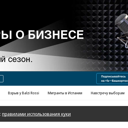
Реклама в «Ъ» www.kommersant.ru/ad
Взрыв у Balzi Rossi
Мигранты в Испании
Навстречу выборам
с
правилами использования куки