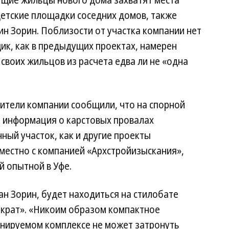
щие жильцы нового дома захватят места
детские площадки соседних домов, также
н Зорин. Поблизости от участка компании нет
ик, как в предыдущих проектах, намерен
своих жильцов из расчета едва ли не «одна
ители компании сообщили, что на спорной
, информация о карстовых провалах
нный участок, как и другие проекты
местно с компанией «Архстройизыскания»,
й опытной в Уфе.
н Зорин, будет находиться на стилобате
тократ». «Никоим образом компактное
нируемом комплексе не может затронуть