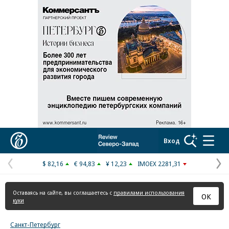
Реклама в «Ъ» www.kommersant.ru/ad
Коммерсантъ
Вход
$ 82,16
€ 94,83
¥ 12,23
IMOEX 2281,31
Предыдущая
С
страница
с
Оставаясь на сайте, вы соглашаетесь с
правилами использования
ОК
куки
Санкт-Петербург