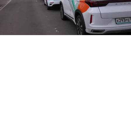
Фото: Зоя Голицына
Пользователь каршеринга обратился в суд с
требованием признать незаконными штрафы и
пени, предусмотренные в случае повреждения
машины по его вине. Мужчина пояснил, что в
феврале взял в аренду автомобиль Nissan Qashqai
и совершил ДТП.
Ущерб автомобилю оценили в 206 тыс. руб. Эти
деньги он возместил. Однако компания
потребовала от него также заплатить штраф 15