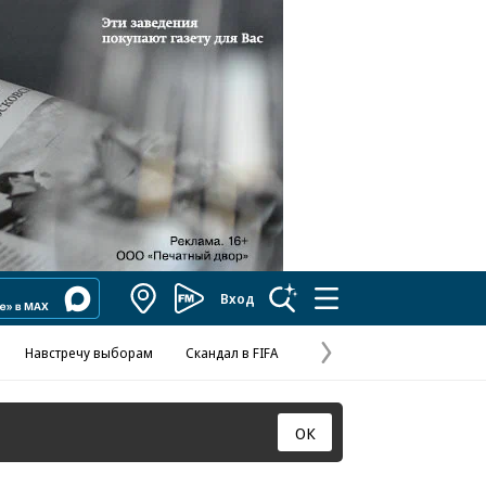
Вход
Коммерсантъ
FM
Навстречу выборам
Скандал в FIFA
Отношения С
Эксклюзивы
Валютны
Следующая
страница
ОК