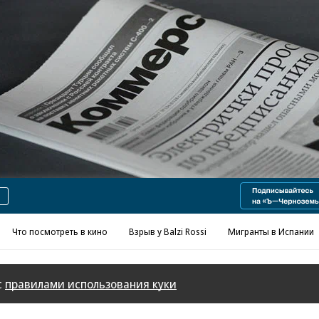
Реклама в «Ъ» www.kommersant.ru/ad
Что посмотреть в кино
Взрыв у Balzi Rossi
Мигранты в Испании
с
правилами использования куки