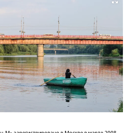
Развернуть на весь экран
Фо
Ол
Ха
Ко