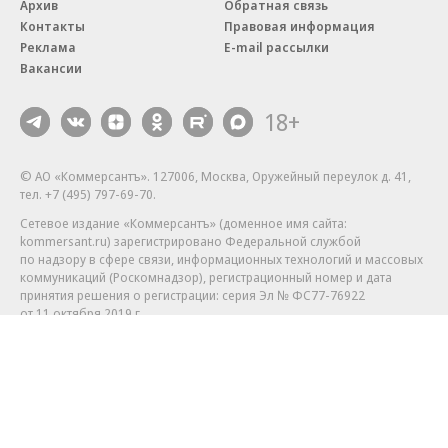
Архив
Обратная связь
Контакты
Правовая информация
Реклама
E-mail рассылки
Вакансии
18+
© АО «Коммерсантъ». 127006, Москва, Оружейный переулок д. 41,
тел. +7 (495) 797-69-70.
Сетевое издание «Коммерсантъ» (доменное имя сайта:
kommersant.ru) зарегистрировано Федеральной службой
по надзору в сфере связи, информационных технологий и массовых
коммуникаций (Роскомнадзор), регистрационный номер и дата
принятия решения о регистрации: серия
Эл № ФС77-76922
от 11 октября 2019 г.
Партнерские проекты/материалы, новости компаний, материалы
с пометкой «Промо» и «Официальное сообщение» опубликованы
на коммерческой основе.
На kommersant.ru применяются рекомендательные технологии.
Подробнее