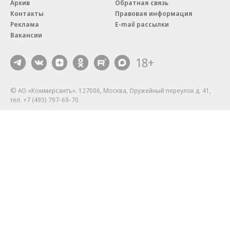
Архив
Обратная связь
Контакты
Правовая информация
Реклама
E-mail рассылки
Вакансии
18+
© АО «Коммерсантъ». 127006, Москва, Оружейный переулок д. 41,
тел. +7 (495) 797-69-70.
Сетевое издание «Коммерсантъ» (доменное имя сайта:
kommersant.ru) зарегистрировано Федеральной службой
по надзору в сфере связи, информационных технологий и массовых
коммуникаций (Роскомнадзор), регистрационный номер и дата
принятия решения о регистрации: серия
Эл № ФС77-76922
от 11 октября 2019 г.
Партнерские проекты/материалы, новости компаний, материалы
с пометкой «Промо» и «Официальное сообщение» опубликованы
на коммерческой основе.
На kommersant.ru применяются рекомендательные технологии.
Подробнее