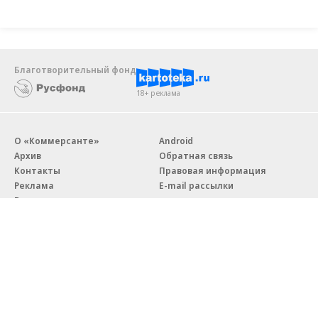
Благотворительный фонд
18+ реклама
О «Коммерсанте»
Android
Архив
Обратная связь
Контакты
Правовая информация
Реклама
E-mail рассылки
Вакансии
18+
© АО «Коммерсантъ». 127006, Москва, Оружейный переулок д. 41,
тел. +7 (495) 797-69-70.
Сетевое издание «Коммерсантъ» (доменное имя сайта: