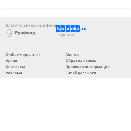
Благотворительный фонд
18+ реклама
О «Коммерсанте»
Android
Архив
Обратная связь
Контакты
Правовая информация
Реклама
E-mail рассылки
Вакансии
18+
© АО «Коммерсантъ». 127006, Москва, Оружейный переулок д. 41,
тел. +7 (495) 797-69-70.
Сетевое издание «Коммерсантъ» (доменное имя сайта:
kommersant.ru) зарегистрировано Федеральной службой