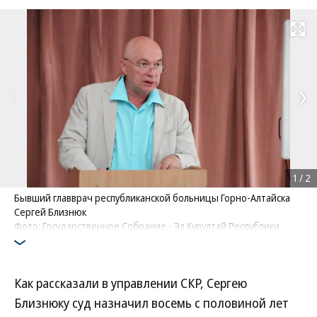
Развернуть на
1
/
2
Бывший главврач республиканской больницы Горно-Алтайска
Сергей Близнюк
Фото: Государственное Собрание - Эл Курултай Республики
Алтай
Как рассказали в управлении СКР, Сергею
Близнюку суд назначил восемь с половиной лет