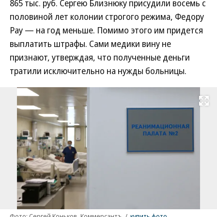
865 тыс. руб. Сергею Близнюку присудили восемь с
половиной лет колонии строгого режима, Федору
Рау — на год меньше. Помимо этого им придется
выплатить штрафы. Сами медики вину не
признают, утверждая, что полученные деньги
тратили исключительно на нужды больницы.
Развернуть на
Фото: Сергей Коньков, Коммерсантъ
/
купить фото