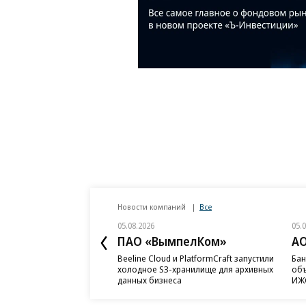
Новости компаний
Все
05.08.2026
05.
ПАО «ВымпелКом»
АО
Beeline Cloud и PlatformCraft запустили
Бан
холодное S3-хранилище для архивных
объ
данных бизнеса
ИЖС