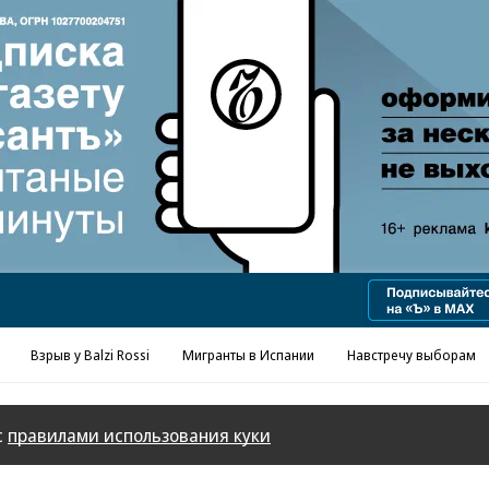
Реклама в «Ъ» www.kommersant.ru/ad
Взрыв у Balzi Rossi
Мигранты в Испании
Навстречу выборам
с
правилами использования куки