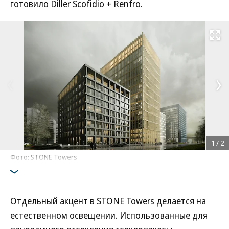
готовило Diller Scofidio + Renfro.
Развернуть на
1
/
2
Фото: STONE Towers
Отдельный акцент в STONE Towers делается на
естественном освещении. Использованные для