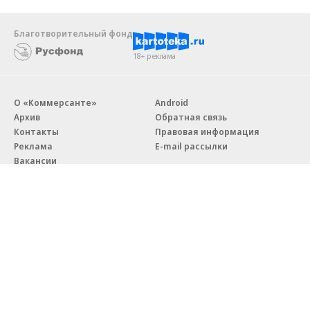
Благотворительный фонд
18+ реклама
О «Коммерсанте»
Android
Архив
Обратная связь
Контакты
Правовая информация
Реклама
E-mail рассылки
Вакансии
18+
© АО «Коммерсантъ». 127006, Москва, Оружейный переулок д. 41,
тел. +7 (495) 797-69-70.
Сетевое издание «Коммерсантъ» (доменное имя сайта:
kommersant.ru) зарегистрировано Федеральной службой
по надзору в сфере связи, информационных технологий и массовых
коммуникаций (Роскомнадзор), регистрационный номер и дата