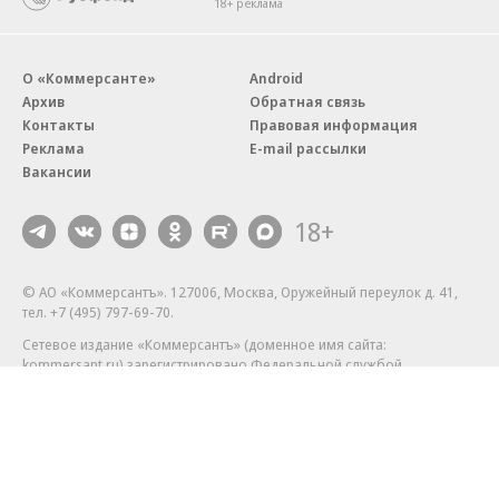
18+ реклама
О «Коммерсанте»
Android
Архив
Обратная связь
Контакты
Правовая информация
Реклама
E-mail рассылки
Вакансии
18+
© АО «Коммерсантъ». 127006, Москва, Оружейный переулок д. 41,
тел. +7 (495) 797-69-70.
Сетевое издание «Коммерсантъ» (доменное имя сайта:
kommersant.ru) зарегистрировано Федеральной службой
по надзору в сфере связи, информационных технологий и массовых
коммуникаций (Роскомнадзор), регистрационный номер и дата
принятия решения о регистрации: серия
Эл № ФС77-76922
от 11 октября 2019 г.
Партнерские проекты/материалы, новости компаний, материалы
с пометкой «Промо» и «Официальное сообщение» опубликованы