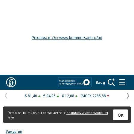
Реклама в «Ъ» www.kommersant.ru/ad
Коммерсантъ
Вход
$ 81,40
€ 94,05
¥ 12,08
IMOEX 2285,88
Предыдущая
С
страница
с
Оставаясь на сайте, вы соглашаетесь с
правилами использования
ОК
куки
Удмуртия