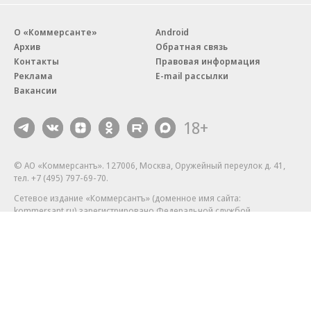
О «Коммерсанте»
Android
Архив
Обратная связь
Контакты
Правовая информация
Реклама
E-mail рассылки
Вакансии
18+
© АО «Коммерсантъ». 127006, Москва, Оружейный переулок д. 41,
тел. +7 (495) 797-69-70.
Сетевое издание «Коммерсантъ» (доменное имя сайта:
kommersant.ru) зарегистрировано Федеральной службой
по надзору в сфере связи, информационных технологий и массовых
коммуникаций (Роскомнадзор), регистрационный номер и дата
принятия решения о регистрации: серия
Эл № ФС77-76922
от 11 октября 2019 г.
Партнерские проекты/материалы, новости компаний, материалы
с пометкой «Промо» и «Официальное сообщение» опубликованы
на коммерческой основе.