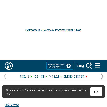
Реклама в «Ъ» www.kommersant.ru/ad
Коммерсантъ
Вход
$ 82,16
€ 94,83
¥ 12,23
IMOEX 2281,31
Предыдущая
С
страница
с
Оставаясь на сайте, вы соглашаетесь с
правилами использования
ОК
куки
Общество