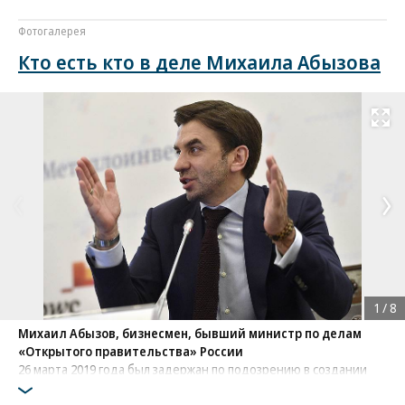
Фотогалерея
Кто есть кто в деле Михаила Абызова
Развернуть на
1
/
8
Михаил Абызов, бизнесмен, бывший министр по делам
«Открытого правительства» России
26 марта 2019 года был задержан по подозрению в создании
организованного преступного сообщества с использованием