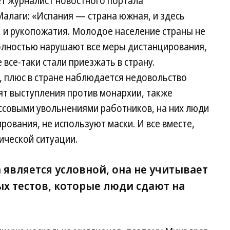
т журналист новостного портала
Малаги: «Испания — страна южная, и здесь
, и рукопожатия. Молодое население страны не
олностью нарушают все меры дистанцирования,
е все-таки стали приезжать в страну.
, плюс в стране наблюдается недовольство
т выступления против монархии, также
ассовыми увольнениями работников, на них люди
ования, не используют маски. И все вместе,
ической ситуации.
является условной, она не учитывает
х тестов, которые люди сдают на