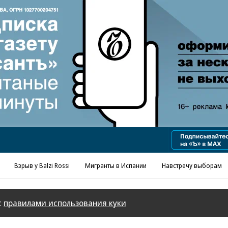
Реклама в «Ъ» www.kommersant.ru/ad
Взрыв у Balzi Rossi
Мигранты в Испании
Навстречу выборам
с
правилами использования куки