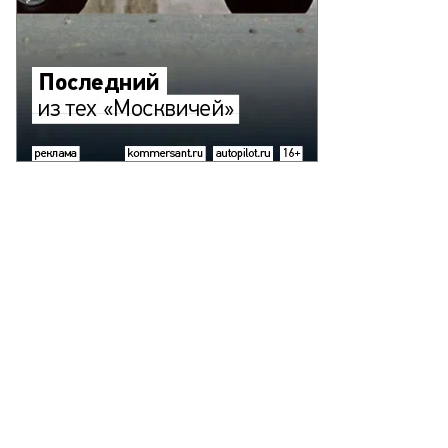
an
dina,
uters