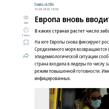
Радио «Ъ FM»
16.08.2020, 18:06
Европа вновь ввод
28K
В каких странах растет число з
3 мин.
На юге Европы снова фиксируют ро
Средиземного моря возвращаются 
эпидемиологической ситуации сообщ
страна входила в лидеры по числу 
режим повышенной готовности. Име
инфицированных.