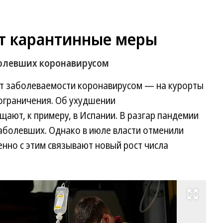
ит карантинные меры
аболевших коронавирусом
ст заболеваемости коронавирусом — на курорты
ограничения. Об ухудшении
ают, к примеру, в Испании. В разгар пандемии
заболевших. Однако в июле власти отменили
нно с этим связывают новый рост числа
Развернуть на весь экран
Фо