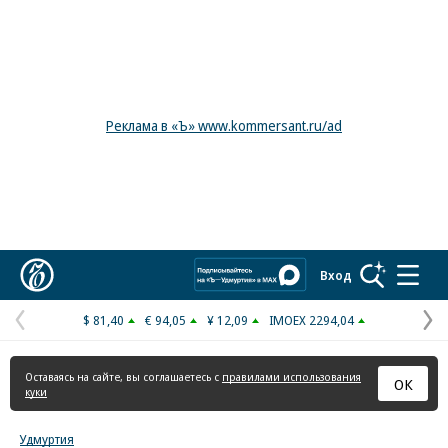
Реклама в «Ъ» www.kommersant.ru/ad
Коммерсантъ
Вход
$ 81,40
€ 94,05
¥ 12,09
IMOEX 2294,04
Предыдущая
С
страница
с
Оставаясь на сайте, вы соглашаетесь с
правилами использования
ОК
куки
Удмуртия