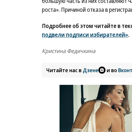
большую часть из них составляют ч
роста». Причиной отказа в регистр
Подробнее об этом читайте в тек
подвели подписи избирателей»
.
Кристина Федичкина
Читайте нас в
Дзене
и во
Вкон