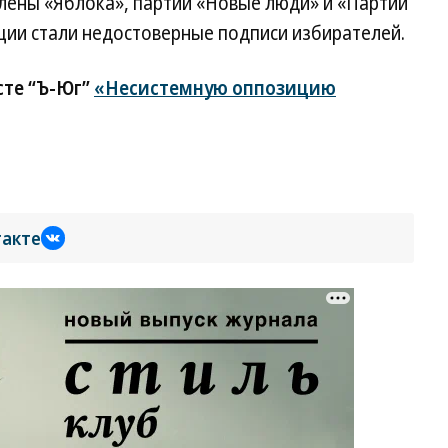
лены «Яблока», партии «Новые люди» и «Партии
ации стали недостоверные подписи избирателей.
сте “Ъ-Юг”
«Несистемную оппозицию
такте