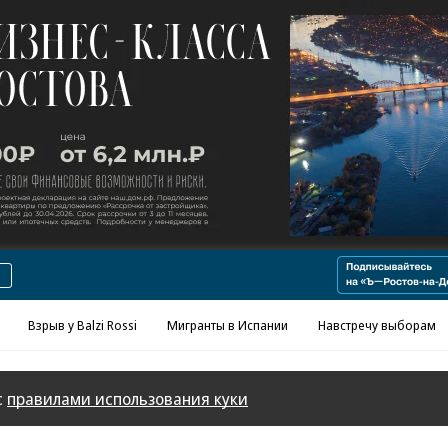
Реклама в «Ъ» www.kommersant.ru/ad
Взрыв у Balzi Rossi
Мигранты в Испании
Навстречу выборам
с
правилами использования куки