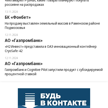
«Мегамаркет» узнал, какие товары планируют покупать
россияне на распродажах
13.11.2024
БК «Фонбет»
На продажу выставлен земельный массив в Раменском районе
Подмосковья
12.11.2024
АО «Газпромбанк»
«H2 Инвест» представила в ОАЭ инновационный контейнер
CryoSafe-42
12.11.2024
АО «Газпромбанк»
Газпромбанк и Cognitive Pilot запустили продукт с субсидируемой
процентной ставкой