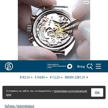
Реклама в «Ъ» www.kommersant.ru/ad
Коммерсантъ
Вход
$ 82,16
€ 94,83
¥ 12,23
IMOEX 2281,31
Оставаясь на сайте, вы соглашаетесь с
правилами использования
ОК
куки
Кубань-Черноморье