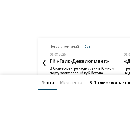
Новости компаний
Все
06.08.2026
06.
ГК «Галс-Девелопмент»
«Д
В бизнес-центре «Адмирал» в Южном
Тре
порту залит первый куб бетона
нед
слу
Лента
Моя лента
В Подмосковье в
Благотворительный фонд
О «Коммер
Архив
Контакты