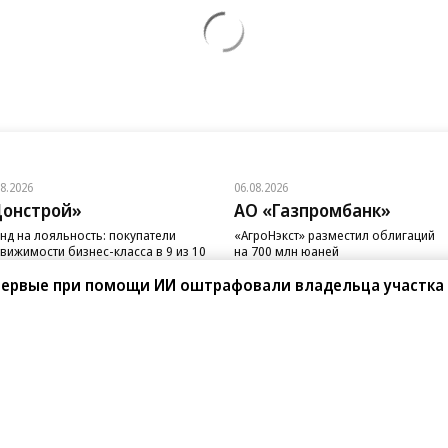
08.2026
06.08.2026
онстрой»
АО «Газпромбанк»
нд на лояльность: покупатели
«АгроНэкст» разместил облигаций
вижимости бизнес-класса в 9 из 10
на 700 млн юаней
чаев остаются в сегменте
первые при помощи ИИ оштрафовали владельца участка
санте»
Реклама
Обратная связь
Вакансии
Правовая информация
Android
E-mail рассылки