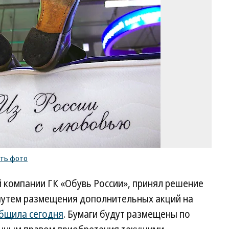
Ва
Ко
/
ку
ф
ить фото
 компании ГК «Обувь России», принял решение
 путем размещения дополнительных акций на
бщила сегодня
. Бумаги будут размещены по