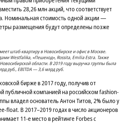
енным правом приобретения текущими
местить 28,26 млн акций, что соответствует
ла. Номинальная стоимость одной акции —
аметры размещения будут определены позже
имеет штаб-квартиру в Новосибирске и офис в Москве.
ми Westfalika, «Пешеход», Rossita, Emilia Estra. Также
овосибирской области. В 2019 году выручка группы была
лрд руб., EBITDA — 3,6 млрд руб.
овской бирже в 2017 году, получив от
вой публичной компанией на российском fashion-
уппы владел основатель Антон Титов, 2% было у
e-float. В 2017–2019 годах в число акционеров
имает 11-е место в рейтинге Forbes с