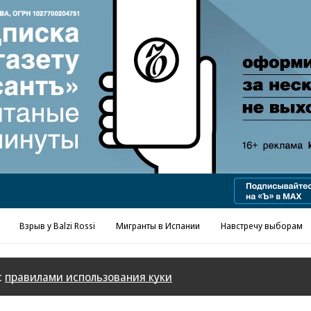
Реклама в «Ъ» www.kommersant.ru/ad
Взрыв у Balzi Rossi
Мигранты в Испании
Навстречу выборам
с
правилами использования куки