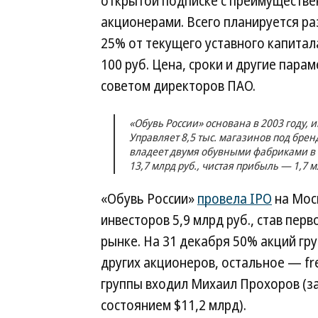
открытой подписке с преимуществ
акционерами. Всего планируется раз
25% от текущего уставного капита
100 руб. Цена, сроки и другие пар
советом директоров ПАО.
«Обувь России» основана в 2003 году, 
Управляет 8,5 тыс. магазинов под бренда
владеет двумя обувными фабриками в Н
13,7 млрд руб., чистая прибыль — 1,7 м
«Обувь России»
провела IPO
на Моск
инвесторов 5,9 млрд руб., став пер
рынке. На 31 декабря 50% акций гр
других акционеров, остальное — fre
группы входил Михаил Прохоров (зан
состоянием $11,2 млрд).