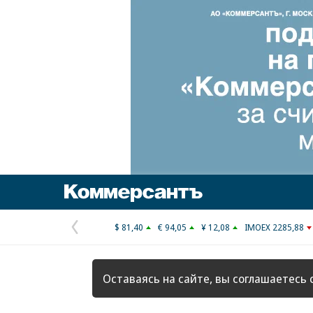
Коммерсантъ
$ 81,40
€ 94,05
¥ 12,08
IMOEX 2285,88
Предыдущая
страница
Оставаясь на сайте, вы соглашаетесь 