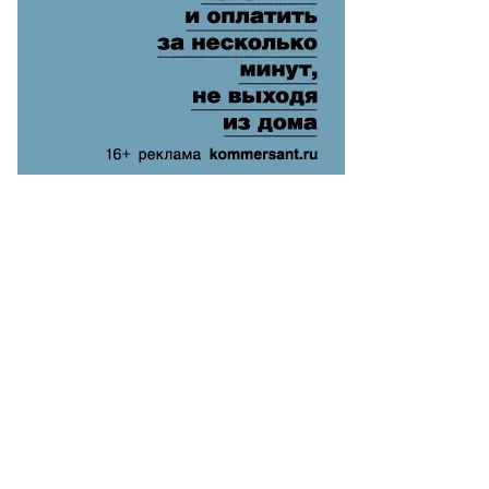
ганов,
ммерсантъ
пить
ото