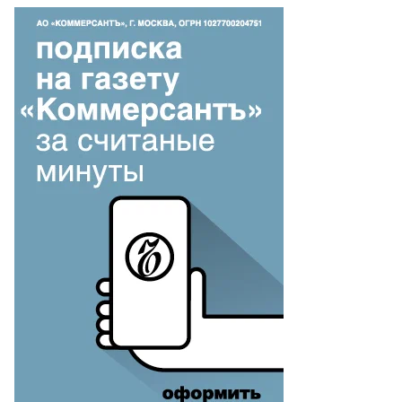
то:
тон