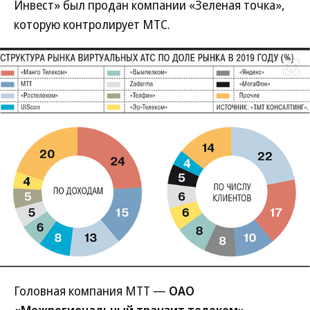
Инвест» был продан компании «Зеленая точка»,
которую контролирует МТС.
Развернуть на
Головная компания МТТ —
ОАО
«Межрегиональный транзит телеком»
—