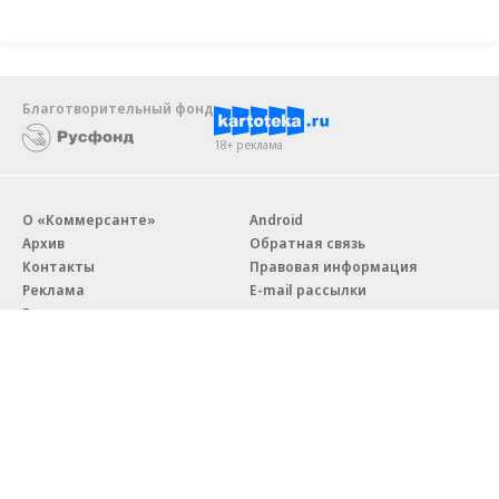
Благотворительный фонд
18+ реклама
О «Коммерсанте»
Android
Архив
Обратная связь
Контакты
Правовая информация
Реклама
E-mail рассылки
Вакансии
18+
© АО «Коммерсантъ». 127006, Москва, Оружейный переулок д. 41,
тел. +7 (495) 797-69-70.
Сетевое издание «Коммерсантъ» (доменное имя сайта: