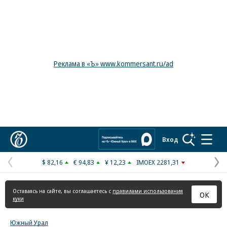
Реклама в «Ъ» www.kommersant.ru/ad
Коммерсантъ
Вход
$ 82,16
€ 94,83
¥ 12,23
IMOEX 2281,31
Предыдущая
С
страница
с
Оставаясь на сайте, вы соглашаетесь с
правилами использования
ОК
куки
Южный Урал