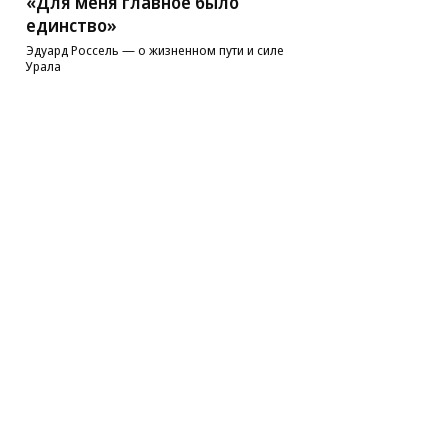
«Для меня главное было
единство»
Эдуард Россель — о жизненном пути и силе
Урала