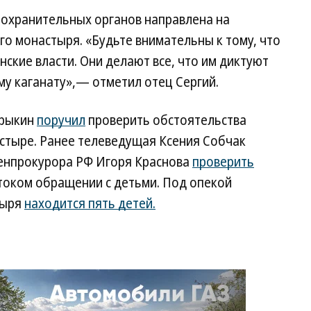
оохранительных органов направлена на
о монастыря. «Будьте внимательны к тому, что
ские власти. Они делают все, что им диктуют
у каганату»,— отметил отец Сергий.
трыкин
поручил
проверить обстоятельства
астыре. Ранее телеведущая Ксения Собчак
генпрокурора РФ Игоря Краснова
проверить
током обращении с детьми. Под опекой
тыря
находится пять детей.