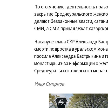
По его мнению, деятельность прав
закрытие Среднеуральского женског
делают беззаконные власти, сатанин
СМИ, а СМИ принадлежат хазарском
Накануне глава СКР Александр Бас
смерти подростка в уральском мон
просила Александра Бастрыкина и 
монастырь из-за информации о жес
Среднеуральского женского монас
Илья Смирнов