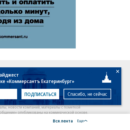
18+
дайджест
лке «Коммерсантъ Екатеринбург»
Спасибо, не сейчас
ПОДПИСАТЬСЯ
алы, новости компаний, материалы с пометкой
общение» опубликованы на коммерческой основе.
Вся лента
Еще
ся рекомендательные технологии.
Подробнее