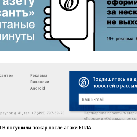
санте»
Реклама
Обратная связь
Подпишитесь на 
Вакансии
Правовая информация
новостей в рассы
Android
E-mail рассылки
реулок д. 41,
тел. +7 (495) 797-69-70.
Партнерские проекты/матери
«Промо» и «Официальное со
а: kommersant.ru) зарегистрировано
НПЗ потушили пожар после атаки БПЛА
нформационных технологий
На kommersant.ru применяют
ционный номер и дата принятия