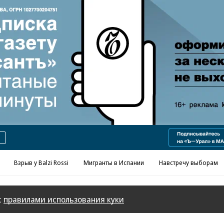
Реклама в «Ъ» www.kommersant.ru/ad
Взрыв у Balzi Rossi
Мигранты в Испании
Навстречу выборам
с
правилами использования куки