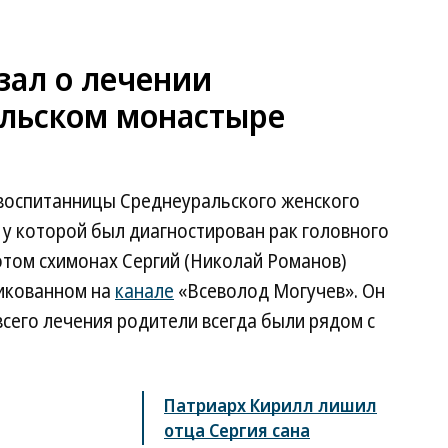
зал о лечении
альском монастыре
воспитанницы Среднеуральского женского
 у которой был диагностирован рак головного
 этом схимонах Сергий (Николай Романов)
икованном на
канале
«Всеволод Могучев». Он
всего лечения родители всегда были рядом с
Патриарх Кирилл лишил
отца Сергия сана