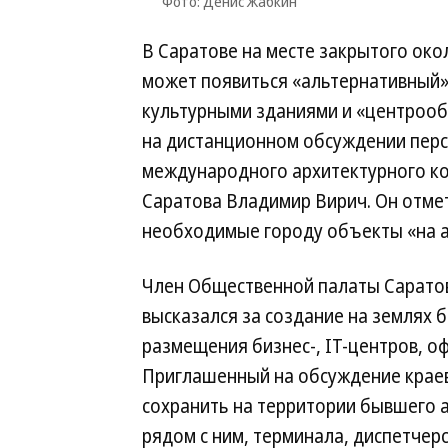
Фото: Денис Жабкин
В Саратове на месте закрытого ок
может появиться «альтернативный»
культурными зданиями и «центроо
на дистанционном обсуждении перс
международного архитектурного ко
Саратова Владимир Вирич. Он отме
необходимые городу объекты «на а
Член Общественной палаты Сарато
высказался за создание на землях 
размещения бизнес-, IT-центров, оф
Приглашенный на обсуждение краев
сохранить на территории бывшего а
рядом с ним, терминала, диспетчер