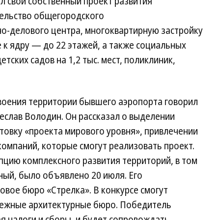
 свой собственный проект развития
тельство общегородского
о-делового центра, многоквартирную застройку
 к ядру — до 22 этажей, а также социальных
етских садов на 1,2 тыс. мест, поликлиник,
своения территории бывшего аэропорта говорил
еслав Володин. Он рассказал о выделении
товку «проекта мирового уровня», привлечении
компаний, которые смогут реализовать проект.
пцию комплексного развития территорий, в том
ный, было объявлено 20 июля. Его
вое бюро «Стрелка». В конкурсе смогут
убежные архитектурные бюро. Победитель
ая налоги и сборы, и будет сопровождать