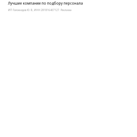
Лучшие компании по подбору персонала
ИП Голомидов Ю. В., ИНН 281816407127. Реклама