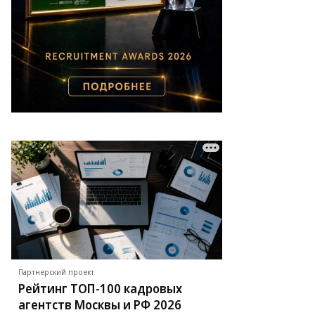
шение,
о
енно
явится
сте
арого
ратовского
ропорта,
ка
инято
то:
нис
бкин
Партнерский проект
Рейтинг ТОП-100 кадровых
агентств Москвы и РФ 2026