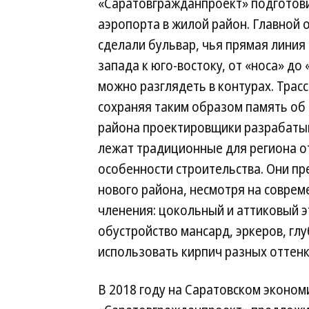
«Саратовгражданпроект» подготов
аэропорта в жилой район. Главной
сделали бульвар, чья прямая линия
запада к юго-востоку, от «носа» д
можно разглядеть в контурах. Трас
сохраняя таким образом память об и
района проектировщики разрабатыв
лежат традиционные для региона 
особенности строительства. Они п
нового района, несмотря на соврем
членения: цокольный и аттиковый 
обустройство мансард, эркеров, гл
использовать кирпич разных оттенк
В 2018 году на Саратовском эконом