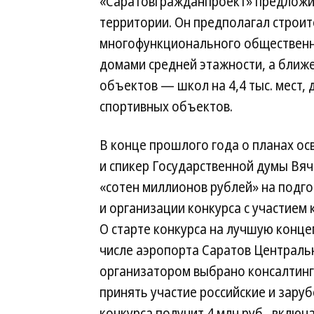
«Саратовгражданпроект» предложил
территории. Он предполагал строи
многофункционального общественн
домами средней этажности, а ближе
объектов — школ на 4,4 тыс. мест, д
спортивных объектов.
В конце прошлого года о планах о
и спикер Государственной думы Вяч
«сотен миллионов рублей» на подго
и организации конкурса с участием 
О старте конкурса на лучшую конце
числе аэропорта Саратов Централь
организатором выбрано консалтинго
принять участие российские и зар
конкурса получит 4 млн руб., включ