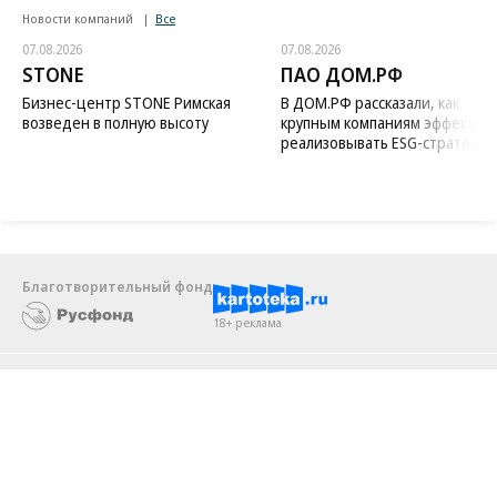
Новости компаний
Все
07.08.2026
07.08.2026
STONE
ПАО ДОМ.РФ
Бизнес-центр STONE Римская
В ДОМ.РФ рассказали, как
возведен в полную высоту
крупным компаниям эффектив
реализовывать ESG-стратегию
Благотворительный фонд
18+ реклама
О «Коммерсанте»
Android
Архив
Обратная связь
Контакты
Правовая информация
Реклама
E-mail рассылки
Вакансии