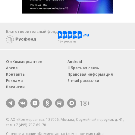
Благотворительный фонд
18+ реклама
О «Коммерсанте»
Android
Архив
Обратная связь
Контакты
Правовая информация
Реклама
E-mail рассылки
Вакансии
18+
© АО «Коммерсантъ». 127006, Москва, Оружейный переулок д. 41,
тел. +7 (495) 797-69-70.
Сетевое издание «Коммерсантъ» (доменное имя сайта: