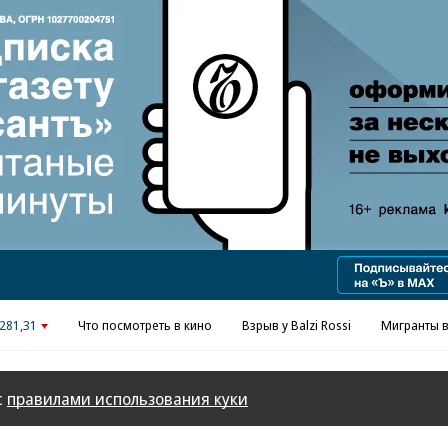
Реклама в «Ъ» www.kommersant.ru/ad
281,31
Что посмотреть в кино
Взрыв у Balzi Rossi
Мигранты в
с
правилами использования куки