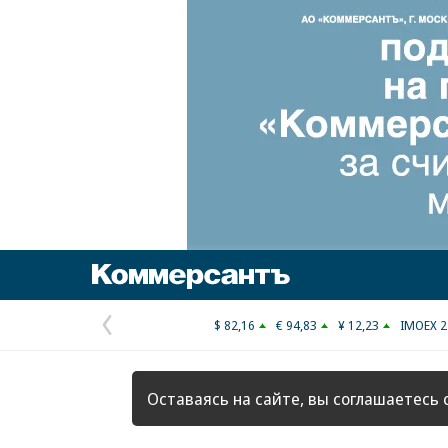
Коммерсантъ
$ 82,16
€ 94,83
¥ 12,23
IMOEX 2
Предыдущая
страница
Оставаясь на сайте, вы соглашаетесь 