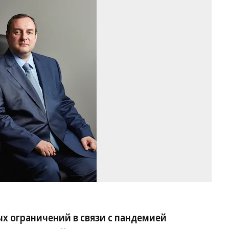
Фо
пр
сл
О
ЕР
х ограничений в связи с пандемией