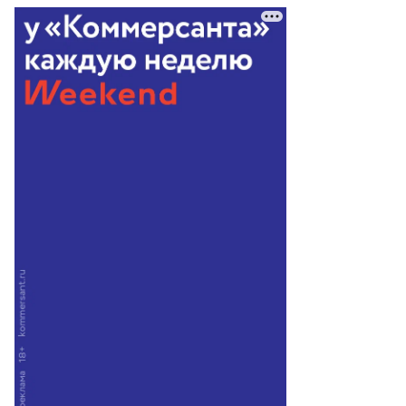
то:
ew