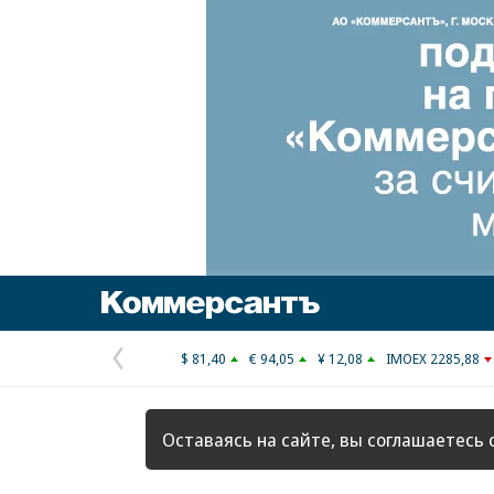
Коммерсантъ
$ 81,40
€ 94,05
¥ 12,08
IMOEX 2285,88
Предыдущая
страница
Оставаясь на сайте, вы соглашаетесь 