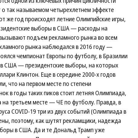
тся одной из ключевых причин цикличности
т о так называемом четырехлетнем эффекте
и тот же год происходят летние Олимпийские игры,
езидентские выборы в США — расходы на
и вызывают подъем рекламного рынка во всем
кламного рынка наблюдался в 2016 году —
оялся чемпионат Европы по футболу, в Бразилии
а в США — президентские выборы, на которых
лари Клинтон. Еще в середине 2000-х годов
и, что на первом месте по степени
ок в годы таких пиков стоит летняя Олимпиада,
 на третьем месте — ЧЕ по футболу. Правда, в
руса COVID-19 три из двух событий (Олимпиада в
ены, поэтому, как шутят рекламщики, надежда
боры в США. Да и те Дональд Трамп уже