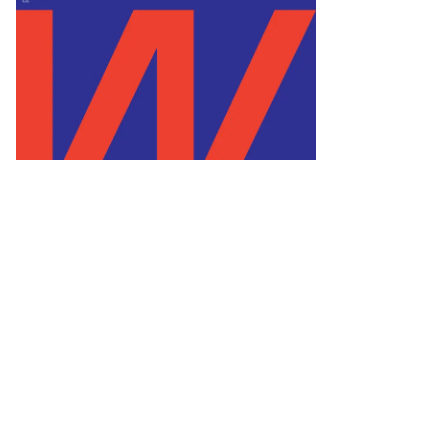
gerer
tty
ages