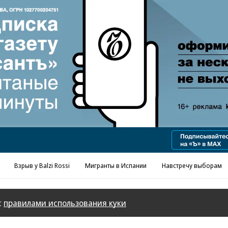
Реклама в «Ъ» www.kommersant.ru/ad
Взрыв у Balzi Rossi
Мигранты в Испании
Навстречу выборам
с
правилами использования куки