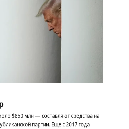
An
/
Ge
Im
р
коло $850 млн — составляют средства на
бликанской партии. Еще с 2017 года