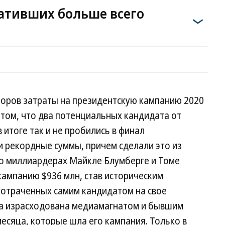
ративших больше всего
боров затраты на президентскую кампанию 2020
в том, что два потенциальных кандидата от
итоге так и не пробились в финал
и рекордные суммы, причем сделали это из
 о миллиардерах Майкле Блумберге и Томе
кампанию $936 млн, став историческим
потраченных самим кандидатом на свое
ла израсходована медиамагнатом и бывшим
есяца, которые шла его кампания. Только в