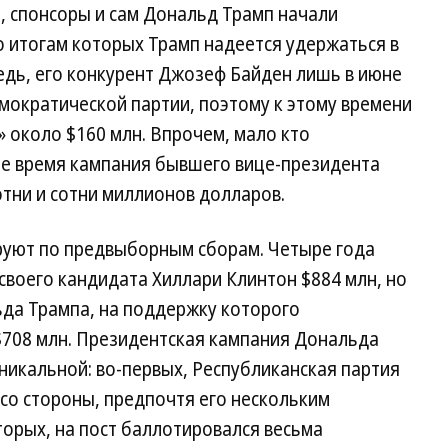
, спонсоры и сам Дональд Трамп начали
по итогам которых Трамп надеется удержаться в
едь, его конкурент Джозеф Байден лишь в июне
мократической партии, поэтому к этому времени
» около $160 млн. Впрочем, мало кто
ее время кампания бывшего вице-президента
тни и сотни миллионов долларов.
руют по предвыборным сборам. Четыре года
своего кандидата Хиллари Клинтон $884 млн, но
ьда Трампа, на поддержку которого
708 млн. Президентская кампания Дональда
уникальной: во-первых, Республиканская партия
со стороны, предпочтя его нескольким
орых, на пост баллотировался весьма