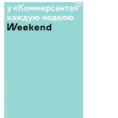
езидент
ссии
адимир
тин
авком
МФ