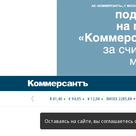
Коммерсантъ
$ 81,40
€ 94,05
¥ 12,08
IMOEX 2285,88
Предыдущая
страница
Оставаясь на сайте, вы соглашаетесь 