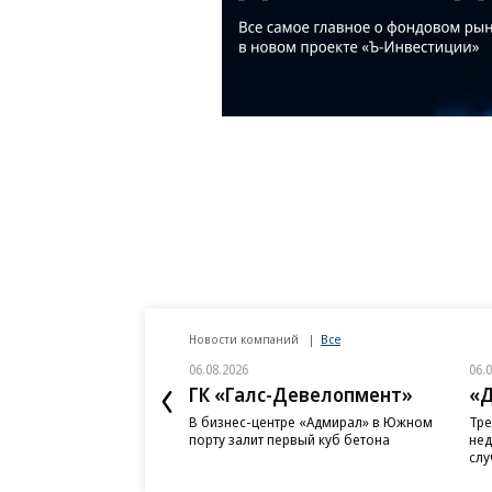
Новости компаний
Все
06.08.2026
06.
ГК «Галс-Девелопмент»
«Д
В бизнес-центре «Адмирал» в Южном
Тре
порту залит первый куб бетона
нед
слу