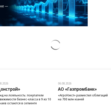
08.2026
06.08.2026
онстрой»
АО «Газпромбанк»
нд на лояльность: покупатели
«АгроНэкст» разместил облигаций
вижимости бизнес-класса в 9 из 10
на 700 млн юаней
чаев остаются в сегменте