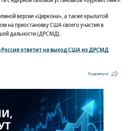
та с ядерной силовой установкой «Буревестник».
аземной версии «Циркона», а также крылатой
ом на приостановку США своего участия в
ьшей дальности (ДРСМД).
«Россия ответит на выход США из ДРСМД
Поделиться