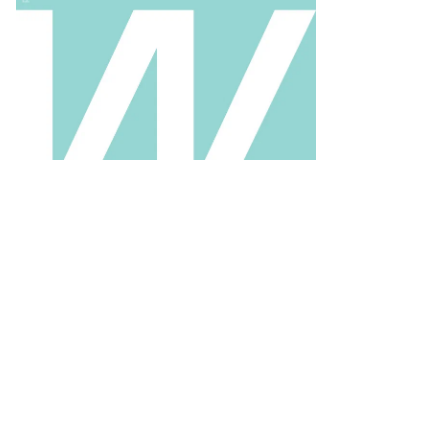
колай
менов
то:
uters