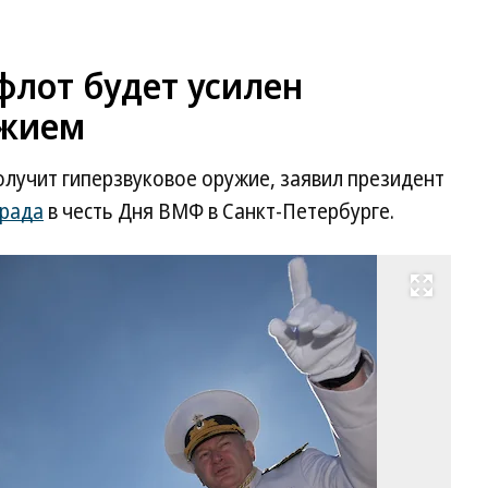
флот будет усилен
ужием
лучит гиперзвуковое оружие, заявил президент
арада
в честь Дня ВМФ в Санкт-Петербурге.
Развернуть на весь экран
Пр
Ро
Вл
Пу
и
гл
В