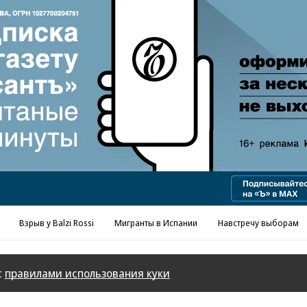
Реклама в «Ъ» www.kommersant.ru/ad
Взрыв у Balzi Rossi
Мигранты в Испании
Навстречу выборам
с
правилами использования куки