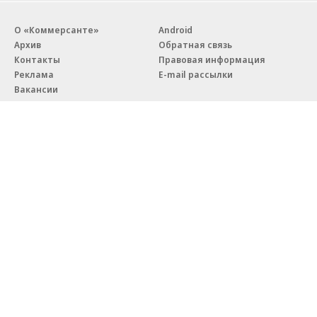
О «Коммерсанте»
Android
Архив
Обратная связь
Контакты
Правовая информация
Реклама
E-mail рассылки
Вакансии
18+
© АО «Коммерсантъ». 127006, Москва, Оружейный переулок д. 41,
тел. +7 (495) 797-69-70.
Сетевое издание «Коммерсантъ» (доменное имя сайта:
kommersant.ru) зарегистрировано Федеральной службой
по надзору в сфере связи, информационных технологий и массовых
коммуникаций (Роскомнадзор), регистрационный номер и дата
принятия решения о регистрации: серия
Эл № ФС77-76922
от 11 октября 2019 г.
Партнерские проекты/материалы, новости компаний, материалы
с пометкой «Промо» и «Официальное сообщение» опубликованы
на коммерческой основе.